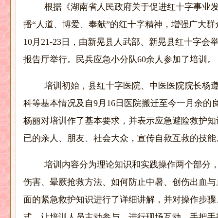
根据《湖南省人民政府关于促进红十字事业
播“人道、博爱、奉献”的红十字精神，增强广大
10
月
21-23
日，由新晃县人武部、新晃县红十字会
报告厅举行。民兵应急小分队
60
余人参加了培训。
培训初始，县红十字医院、中医医院院长杨
科等基本情况及自
9
月
16
日医院搬迁至今一月余的
杨丽对培训作了基本要求，并表示应急避险救护知
已的亲人、朋友、社会大众，宣传自救互救的技能
培训内容分为理论知识和实践操作两个部分，
伤害、晕厥抢救方法、如何防止中暑、创伤出血与
面的紧急救护知识进行了详细讲解，并对操作步骤
式，让培训人员主动参与，进行现场互动，手把手