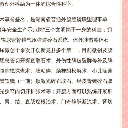
微创外科
融为一体的综合性科室。
技术享誉盛名，是湖南省普通外腹腔镜联盟理事单
青年安全生产示范岗”三个文明岗于一身的科室；拥
、输尿管肾镜气压弹道碎石系统、体外冲击波碎石
尿微创十余次开创新晃县多个第一，目前微创及腹
胆总管切开探查取石术、外伤性脾破裂脾修补及脾
腹腔镜探查术、肠粘连、肠梗阻松解术、小儿疝囊
管软镜（一期）钬激光碎石取石、经皮肾镜碎石取
光狭窄内切开扩张术等；开腹方面可以熟练开展肝
、胃、结、直肠癌根治术、门奇静脉断流术、肾切