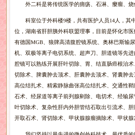
外二科是将传统医学的痈疡、石淋、瘿瘤、烧
科室位于外科楼9楼，共有医护人员14人，
其
位，湖南省肝胆胰外科联盟理事，目前是怀化市医
有德国MGB、狼牌高清腹腔镜系统、奥林巴斯输
机、双极等离子电切系统、超声刀、胆道镜等先进
腔镜可以熟练开展肝叶切除、胃、结直肠癌根治术
切除术、脾囊肿去顶术、肝囊肿去顶术、肾囊肿去
高位结扎术、精索静脉曲张高位结扎术、交通性鞘
石术、经尿道等离子前列腺剜除、电切术、经输尿
叶切除术、复杂性肝内外胆管结石取出引流术、胆
开取石术、肾切除术、甲状腺腺瘤摘除术、甲状腺
我们坚持以最先进的微创外科技术、最优质的