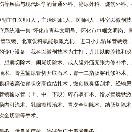
伤等疾病与现代医学的普通外科、泌尿外科、烧伤外科、
中副主任医师1人，主治医师1人、医师4人，科室以微创
疗系统唯一集“怀化市青年文明号、怀化市巾帼文明岗、
尿管软镜、北京爱科凯能钬激光机、进口小儿输尿管硬镜
的诊疗设备。我科以微创技术为主打，尤其以腹腔镜和泌
、胆囊切除术、阑尾切除术、成人腹外疝无张力修补术、
顶术、肾盂输尿管切开取石术，胃十二指肠穿孔修补术、
膜积液高位鞘状突高位结扎术，微创腋臭搔刮术、经输尿
管镜输尿管（上、中、下段）碎石取石术、输尿管镜钬激
肠内引流术、乳腺癌根治术、胃次全切除术、结肠切除术
次全切除等手术。
服务、优良的疗效，竭诚为广大患者服务！