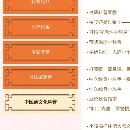
科室导航
健康科普宣教
虫咬还是过敏？—
医疗设备
可怕的“急性会厌炎
带状疱疹小科普
孕妈妈们：大胖小
专家荟萃
打喷嚏、流鼻涕、鼻
司法鉴定所
中医经典小故事（
中医经典小故事
痤疮饮食指南
中医药文化科普
“肛门”疼痛，需警惕
小孩腺样体肥大怎